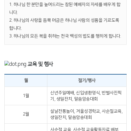
1. 하나님 한 분만을 높여드리는 참된 예배자의 자세를 배우게 합
니다.
2. 하나님의 사랑을 듬뿍 머금은 하나님 사람의 성품을 기르도록
합니다.
3. 하나님의 모든 복을 취하는 천국 백성의 법도를 행하게 합니다.
교육 및 행사
월
절기/행사
신년주일예배, 신입생환영식, 반별사진찍
1월
기, 생일잔치, 말씀암송대회
설날전통놀이, 겨울성경학교, 사순절교육,
2월
생일잔치, 말씀암송대회
사순절 교육, 사순절 교육활동자료 배부,