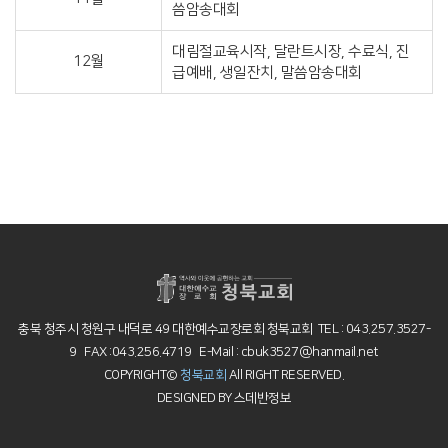
씀암송대회
대림절교육시작, 달란트시장, 수료식, 진
12월
급예배, 생일잔치, 말씀암송대회
충북 청주시 청원구 내덕로 49 대한예수교장로회 청북교회 TEL : 043.257.3527-
9 FAX :043.256.4719 E-Mail : cbuk3527@hanmail.net
COPYRIGHT©
청북교회
All RIGHT RESERVED.
DESIGNED BY
스데반정보