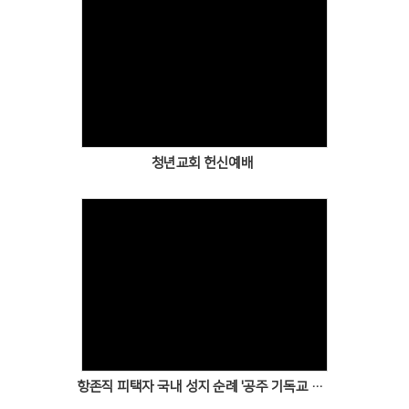
Views
청년교회 헌신예배
Views
항존직 피택자 국내 성지 순례 '공주 기독교 역사 탐방'