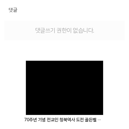
# 첨부 10.[크기변환]0C5A9074.jpg
댓글
# 첨부 11.[크기변환]2W4A1152.jpg
# 첨부 12.[크기변환]2W4A1219.jpg
# 첨부 13.[크기변환]2W4A1207.jpg
댓글쓰기 권한이 없습니다.
# 첨부 14.[크기변환]2W4A1255.jpg
Views
70주년 기념 전교인 청북역사 도전 골든벨 퀴즈대회