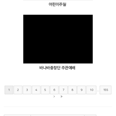
어린이주일
Views
바나바중창단 주관예배
...
1
2
3
4
5
6
7
8
9
10
155